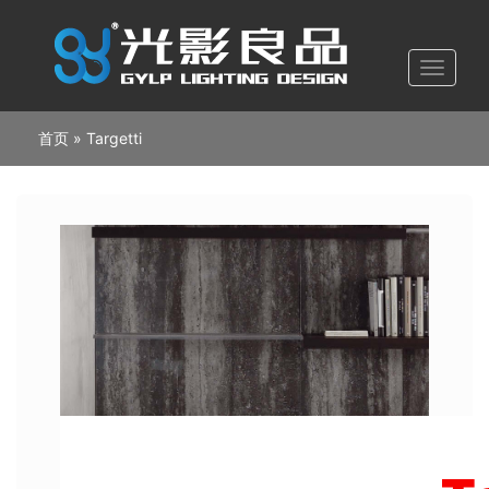
跳
转
到
主
要
内
首页
Targetti
面
容
包
屑